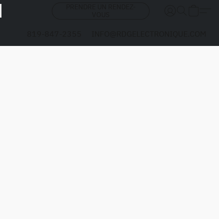
PRENDRE UN RENDEZ-
VOUS
819-847-2355
INFO@RDGELECTRONIQUE.COM