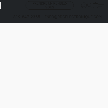
PRENDRE UN RENDEZ-
VOUS
819-847-2355
INFO@RDGELECTRONIQUE.COM